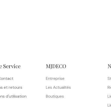
e Service
MJDECO
N
Contact
Entreprise
S
ns et retours
Les Actualités
R
ns d'utilisation
Boutiques
Li
L