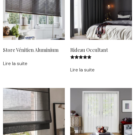
Store Vénitien Aluminium
Rideau Occultant
Lire la suite
Note
5.00
Lire la suite
sur 5